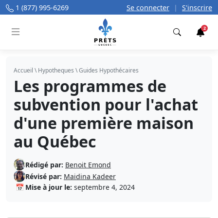
1 (877) 995-6269
Se connecter
|
S'inscrire
2
Trouver
Accueil
\
Hypotheques
\
Guides Hypothécaires
Les programmes de
subvention pour l'achat
d'une première maison
au Québec
Rédigé par:
Benoit Emond
Révisé par:
Maidina Kadeer
📅
Mise à jour le:
septembre 4, 2024