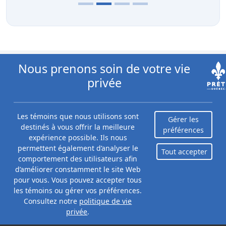
Nous prenons soin de votre vie
Plus de nos spécialiste
privée
Les témoins que nous utilisons sont
Gérer les
destinés à vous offrir la meilleure
Prêt de congé de maternité au
préférences
expérience possible. Ils nous
Québec
permettent également d’analyser le
Tout accepter
Par Priya Correia
comportement des utilisateurs afin
Mise à jour le août 7, 2026
d’améliorer constamment le site Web
pour vous. Vous pouvez accepter tous
Un prêt pour congé de maternité est parfait
de compléter vos revenus. Assurer d'avoir
les témoins ou gérer vos préférences.
l'argent nécessaire pour accueillir un bébé
Consultez notre
politique de vie
chez vous.
privée
.