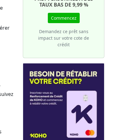
une
votre
TAUX BAS DE 9,99 %
se
 de
ture
sier
Commencez
érer
Demandez ce prêt sans
impact sur votre cote de
crédit
r
suivez
s