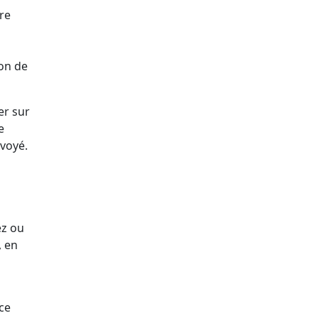
re
ion de
er sur
e
nvoyé.
ez ou
, en
nce