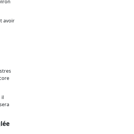
viron
t avoir
stres
core
il
sera
lée