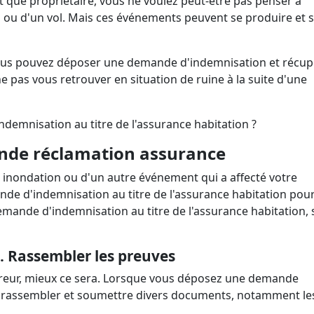
nt que propriétaire, vous ne voulez peut-être pas penser à
sans vérification bancaire
ansfert d'hypothèque
Combien puis-je payer pour 
mort ?
Annuler une carte nuit-elle à 
voiture?
on ou d'un vol. Mais ces événements peuvent se produire et 
côté ?
Signification d'une libération
Vérifier l'historique d'une voi
faillite
Durée de la dette dans un dos
occasion
vous pouvez déposer une demande d'indemnisation et récup
ne pas vous retrouver en situation de ruine à la suite d'une
emnisation au titre de l'assurance habitation ?
ande
réclamation assurance
e inondation ou d'un autre événement qui a affecté votre
de d'indemnisation au titre de l'assurance habitation pou
ande d'indemnisation au titre de l'assurance habitation, 
. Rassembler les preuves
ureur, mieux ce sera. Lorsque vous déposez une demande
r rassembler et soumettre divers documents, notamment le