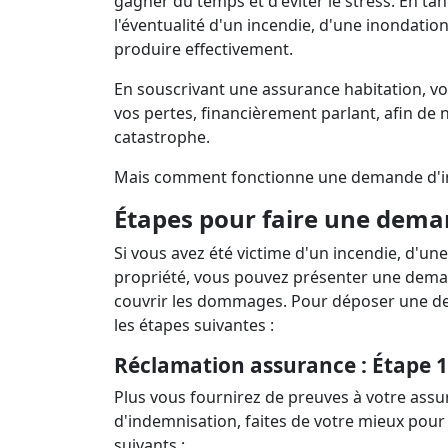
gagner du temps et d'éviter le stress. En ta
Prêts 
Le tr
l'éventualité d'un incendie, d'une inondati
produire effectivement.
En souscrivant une assurance habitation, 
vos pertes, financièrement parlant, afin de 
catastrophe.
Mais comment fonctionne une demande d'ind
Étapes pour faire une dem
Si vous avez été victime d'un incendie, d'un
propriété, vous pouvez présenter une deman
couvrir les dommages. Pour déposer une dem
les étapes suivantes :
Réclamation assurance :
Étape 1
Plus vous fournirez de preuves à votre ass
d'indemnisation, faites de votre mieux pou
suivants :