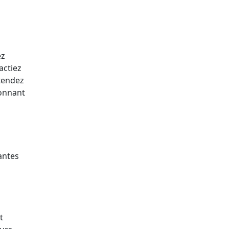
ez
actiez
tendez
ionnant
antes
t