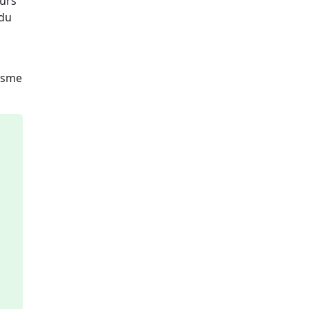
eurs
 du
nisme