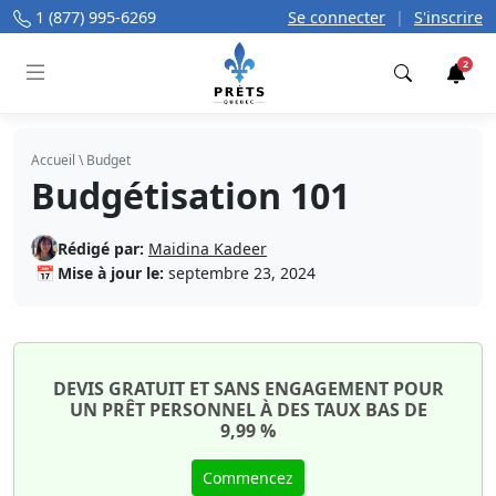
1 (877) 995-6269
Se connecter
|
S'inscrire
2
Trouver
Accueil
\
Budget
Budgétisation 101
Rédigé par:
Maidina Kadeer
📅
Mise à jour le:
septembre 23, 2024
DEVIS GRATUIT ET SANS ENGAGEMENT POUR
UN PRÊT PERSONNEL À DES TAUX BAS DE
9,99 %
Commencez