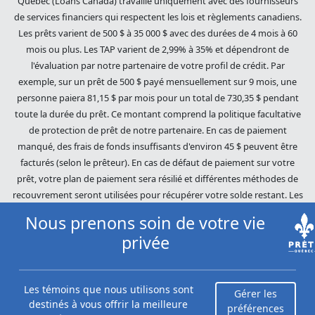
de services financiers qui respectent les lois et règlements canadiens.
Les prêts varient de 500 $ à 35 000 $ avec des durées de 4 mois à 60
mois ou plus. Les TAP varient de 2,99% à 35% et dépendront de
l'évaluation par notre partenaire de votre profil de crédit. Par
exemple, sur un prêt de 500 $ payé mensuellement sur 9 mois, une
personne paiera 81,15 $ par mois pour un total de 730,35 $ pendant
toute la durée du prêt. Ce montant comprend la politique facultative
de protection de prêt de notre partenaire. En cas de paiement
manqué, des frais de fonds insuffisants d'environ 45 $ peuvent être
facturés (selon le prêteur). En cas de défaut de paiement sur votre
prêt, votre plan de paiement sera résilié et différentes méthodes de
recouvrement seront utilisées pour récupérer votre solde restant. Les
dettes impayées seront poursuivies dans toute l'étendue de la loi. Nos
prêteurs utilisent des pratiques de recouvrement équitables. Prêts
Nous prenons soin de votre vie
Québec (Loans Canada) n'est pas affilié à Equifax Canada Co., sa
privée
société mère, ses filiales ou ses sociétés affiliées (collectivement,
« Equifax »). Le contenu de ce site Web n'est ni révisé ni approuvé par
Equifax. Prêts Québec (Loans Canada) est un revendeur autorisé du
Les témoins que nous utilisons sont
Gérer les
Score du risque Equifax, cependant, Equifax n'approuve, ne garantit ni
destinés à vous offrir la meilleure
préférences
ne recommande aucun des produits, services ou contenus de ce site