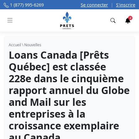
1 (877) 995-6269
Se connecter
|
S'inscrire
2
Trouver
Accueil
\
Nouvelles
Loans Canada [Prêts
Québec] est classée
228e dans le cinquième
rapport annuel du Globe
and Mail sur les
entreprises à la
croissance exemplaire
au Canada.