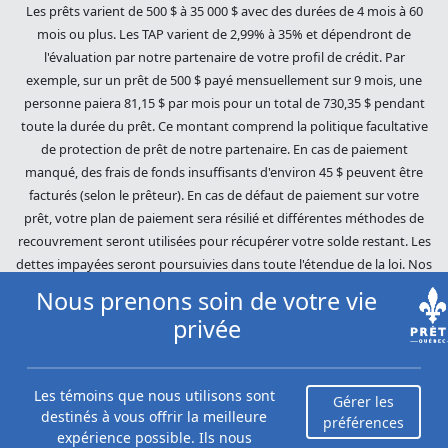
Les prêts varient de 500 $ à 35 000 $ avec des durées de 4 mois à 60
mois ou plus. Les TAP varient de 2,99% à 35% et dépendront de
l'évaluation par notre partenaire de votre profil de crédit. Par
exemple, sur un prêt de 500 $ payé mensuellement sur 9 mois, une
personne paiera 81,15 $ par mois pour un total de 730,35 $ pendant
toute la durée du prêt. Ce montant comprend la politique facultative
de protection de prêt de notre partenaire. En cas de paiement
manqué, des frais de fonds insuffisants d'environ 45 $ peuvent être
facturés (selon le prêteur). En cas de défaut de paiement sur votre
prêt, votre plan de paiement sera résilié et différentes méthodes de
recouvrement seront utilisées pour récupérer votre solde restant. Les
dettes impayées seront poursuivies dans toute l'étendue de la loi. Nos
prêteurs utilisent des pratiques de recouvrement équitables. Prêts
Nous prenons soin de votre vie
Québec (Loans Canada) n'est pas affilié à Equifax Canada Co., sa
privée
société mère, ses filiales ou ses sociétés affiliées (collectivement,
« Equifax »). Le contenu de ce site Web n'est ni révisé ni approuvé par
Equifax. Prêts Québec (Loans Canada) est un revendeur autorisé du
Les témoins que nous utilisons sont
Gérer les
Score du risque Equifax, cependant, Equifax n'approuve, ne garantit ni
destinés à vous offrir la meilleure
préférences
ne recommande aucun des produits, services ou contenus de ce site
expérience possible. Ils nous