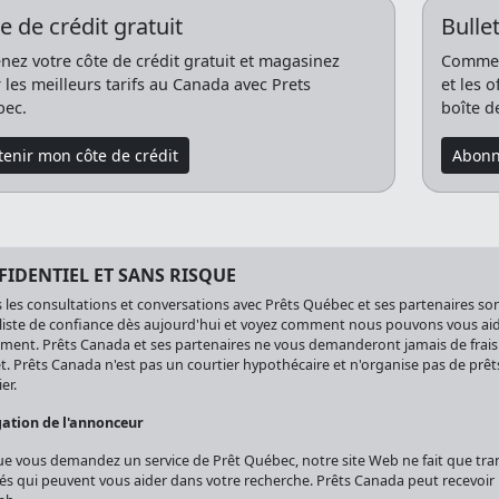
e de crédit gratuit
Bullet
nez votre côte de crédit gratuit et magasinez
Commenc
 les meilleurs tarifs au Canada avec Prets
et les 
ec.
boîte d
enir mon côte de crédit
Abonn
IDENTIEL ET SANS RISQUE
 les consultations et conversations avec Prêts Québec et ses partenaires sont
liste de confiance dès aujourd'hui et voyez comment nous pouvons vous aider
ment. Prêts Canada et ses partenaires ne vous demanderont jamais de frais
t. Prêts Canada n'est pas un courtier hypothécaire et n'organise pas de prêt
er.
gation de l'annonceur
e vous demandez un service de Prêt Québec, notre site Web ne fait que tra
iés qui peuvent vous aider dans votre recherche. Prêts Canada peut recevoi