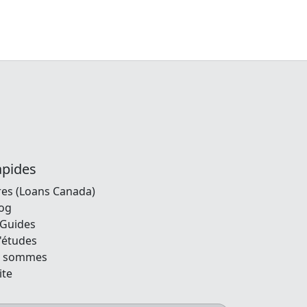
une
votre
 de
ture
sier
apides
res (Loans Canada)
log
 Guides
'études
s sommes
ite