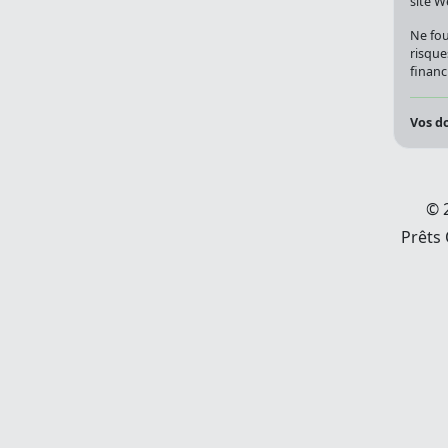
site W
Ne fou
risque
financi
Vos do
© 
Prêts