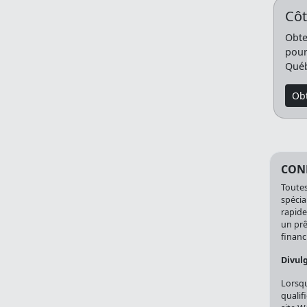
Côt
Obte
pour
Québ
Obt
CONF
Toutes
spécia
rapide
un prê
financi
Divul
Lorsqu
qualif