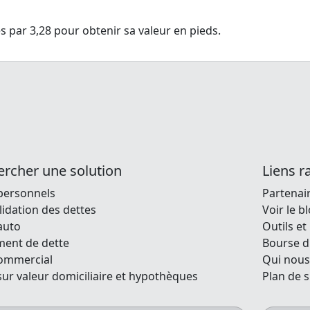
sans vérification bancaire
ansfert d'hypothèque
Combien puis-je payer pour 
mort ?
Annuler une carte nuit-elle à 
voiture?
côté ?
Signification d'une libération
 par 3,28 pour obtenir sa valeur en pieds.
Vérifier l'historique d'une voi
faillite
Durée de la dette dans un dos
occasion
rcher une solution
Liens r
personnels
Partenai
idation des dettes
Voir le b
auto
Outils et
ment de dette
Bourse d
commercial
Qui nou
sur valeur domiciliaire et hypothèques
Plan de s